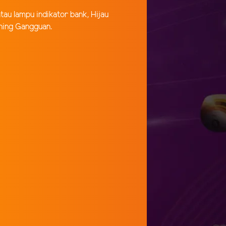
tau lampu indikator bank, Hijau
ning Gangguan.