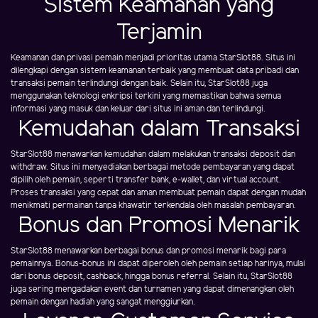
Sistem Keamanan yang
Terjamin
Keamanan dan privasi pemain menjadi prioritas utama StarSlot88. Situs ini
dilengkapi dengan sistem keamanan terbaik yang membuat data pribadi dan
transaksi pemain terlindungi dengan baik. Selain itu, StarSlot88 juga
menggunakan teknologi enkripsi terkini yang memastikan bahwa semua
informasi yang masuk dan keluar dari situs ini aman dan terlindungi.
Kemudahan dalam Transaksi
StarSlot88 menawarkan kemudahan dalam melakukan transaksi deposit dan
withdraw. Situs ini menyediakan berbagai metode pembayaran yang dapat
dipilih oleh pemain, seperti transfer bank, e-wallet, dan virtual account.
Proses transaksi yang cepat dan aman membuat pemain dapat dengan mudah
menikmati permainan tanpa khawatir terkendala oleh masalah pembayaran.
Bonus dan Promosi Menarik
StarSlot88 menawarkan berbagai bonus dan promosi menarik bagi para
pemainnya. Bonus-bonus ini dapat diperoleh oleh pemain setiap harinya, mulai
dari bonus deposit, cashback, hingga bonus referral. Selain itu, StarSlot88
juga sering mengadakan event dan turnamen yang dapat dimenangkan oleh
pemain dengan hadiah yang sangat menggiurkan.