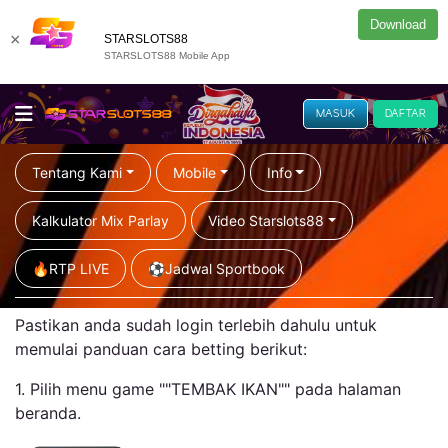
Download
×
STARSLOTS88
STARSLOTS88 Mobile App
MASUK
DAFTAR
Tentang Kami
Mobile
Info
Kalkulator Mix Parlay
Video Starslots88
🔥RTP LIVE
⚽️Jadwal Sportbook
Pastikan anda sudah login terlebih dahulu untuk
memulai panduan cara betting berikut:
1. Pilih menu game ""TEMBAK IKAN"" pada halaman
beranda.