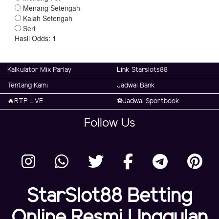
Kalkulator Mix Parlay
Link Starslots88
Tentang Kami
Jadwal Bank
🔥RTP LIVE
⚽️Jadwal Sportbook
Follow Us
StarSlot88 Betting
Online Resmi Unggulan